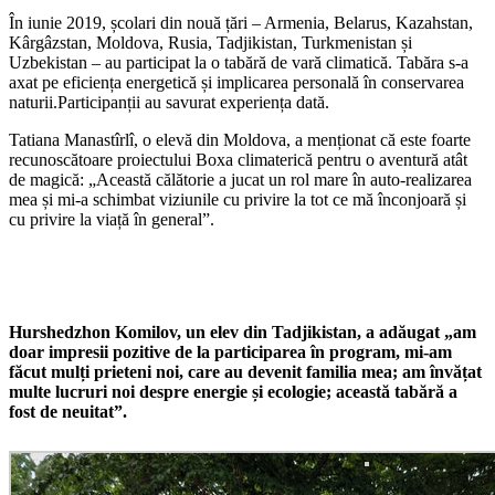
În iunie 2019, școlari din nouă țări – Armenia, Belarus, Kazahstan,
Kârgâzstan, Moldova, Rusia, Tadjikistan, Turkmenistan și
Uzbekistan – au participat la o tabără de vară climatică. Tabăra s-a
axat pe eficiența energetică și implicarea personală în conservarea
naturii.Participanții au savurat experiența dată.
Tatiana Manastîrlî, o elevă din Moldova, a menționat că este foarte
recunoscătoare proiectului Boxa climaterică pentru o aventură atât
de magică: „Această călătorie a jucat un rol mare în auto-realizarea
mea și mi-a schimbat viziunile cu privire la tot ce mă înconjoară și
cu privire la viață în general”.
Hurshedzhon Komilov, un elev din Tadjikistan, a adăugat „am
doar impresii pozitive de la participarea în program, mi-am
făcut mulți prieteni noi, care au devenit familia mea; am învățat
multe lucruri noi despre energie și ecologie; această tabără a
fost de neuitat”.