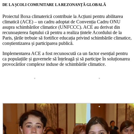
DE LA ȘCOLI COMUNITARE LA REZONANȚĂ GLOBALĂ
Proiectul Boxa climaterică contribuie la Acțiuni pentru abilitarea
climatică (ACE) – un cadru adoptat de Convenția Cadru ONU
asupra schimbărilor climatice (UNFCCC). ACE au derivat din
recunoașterea faptului că pentru a realiza țintele Acordului de la
Paris, țările trebuie să fortifice educația privind schimbările climatice,
conștientizarea și participarea publică.
Implementarea ACE a fost recunoscută ca un factor esențial pentru
ca populațiile și guvernele să înțeleagă și să participe în soluționarea
provocărilor complexe induse de schimbările climatice.