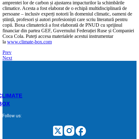
amprentei lor de carbon și ajustarea impacturilor la schimbările
climatice. Acesta a fost elaborat de o echipă multidisciplinară de
persoane – inclusiv experți notorii în domeniul climatic, oameni de
știință, profesori și autori profesioniști care scriu literatură pentru
copii. Boxa climaterică a fost elaborată de PNUD cu sprijinul
financiar din partea GEF, Guvernului Federației Ruse și Companiei
Coca Cola. Puteți accesa materialele acestui instrumentar
la
www.climate-box.com
Prev
Next
Post
navigation
CLIMATE
BOX
Follow us: