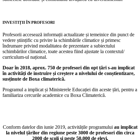
INVESTIȚII ÎN PROFESORI
Profesorii accesează informații actualizate și temeinice din punct de
vedere științific cu privire la schimbările climatice și primesc
îndrumare privind modalitatea de prezentare a subiectului
schimbărilor climatice, toate acestea fiind ajustate la contextul/
curriculum-ul național.
Doar în 2018, aprox. 750 de profesori din opt țări s-au implicat
în activități de instruire și creștere a nivelului de conștientizare,
susținute de Boxa climaterică.
Programul a implicat și Ministerele Educației din aceste țări, pentru a
familiariza cercurile academice cu Boxa Climaterică.
Conform datelor din iunie 2019, activitățile programului
au implicat
la nivelul țărilor din regiune peste 3000 de profesori din circa
2000 de școli și peste 50.000 de elevi.