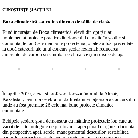
CUNOȘTINȚE ȘI ACȚIUNI
Boxa climaterică s-a extins dincolo de sălile de clasă.
Fiind încurajați de Boxa climaterică, elevii din opt țări au
implementat proiecte practice din domeniul climatic în școlile și
comunitățile lor. Cele mai bune proiecte naționale au fost prezentate
la două categorii ale unui concurs școlar regional: reducerea
amprentei de carbon și schimbările climatice și resursele de apă.
În aprilie 2019, elevii și profesorii lor s-au întrunit la Almaty,
Kazahstan, pentru a celebra runda finală internațională a concursului
unde au fost premiate 26 cele mai bune proiecte climatice
comunitare.
Echipele școlare și-au demonstrat cu mândrie proiectele lor, care au
variat de la tehnologiile de purificare a apei până la irigarea eficientă
din perspectiva apei, serele, managementul deșeurilor, restabilirea
pădurilor, proiecte pilot de energie regenerabilă, promovarea și