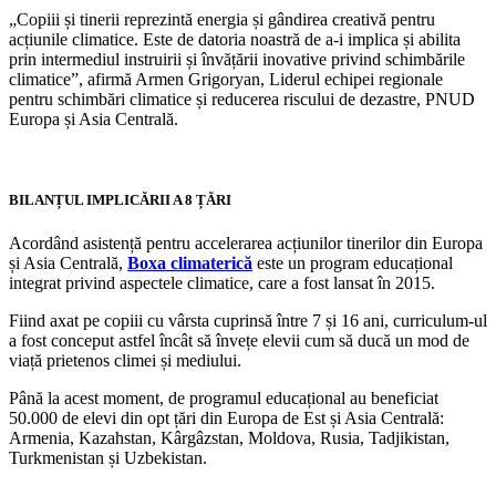
„Copiii și tinerii reprezintă energia și gândirea creativă pentru
acțiunile climatice. Este de datoria noastră de a-i implica și abilita
prin intermediul instruirii și învățării inovative privind schimbările
climatice”, afirmă Armen Grigoryan, Liderul echipei regionale
pentru schimbări climatice și reducerea riscului de dezastre, PNUD
Europa și Asia Centrală.
BILANȚUL IMPLICĂRII A 8 ȚĂRI
Acordând asistență pentru accelerarea acțiunilor tinerilor din Europa
și Asia Centrală,
Boxa climaterică
este un program educațional
integrat privind aspectele climatice, care a fost lansat în 2015.
Fiind axat pe copiii cu vârsta cuprinsă între 7 și 16 ani, curriculum-ul
a fost conceput astfel încât să învețe elevii cum să ducă un mod de
viață prietenos climei și mediului.
Până la acest moment, de programul educațional au beneficiat
50.000 de elevi din opt țări din Europa de Est și Asia Centrală:
Armenia, Kazahstan, Kârgâzstan, Moldova, Rusia, Tadjikistan,
Turkmenistan și Uzbekistan.