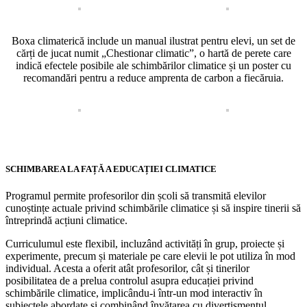
Boxa climaterică include un manual ilustrat pentru elevi, un set de
cărți de jucat numit „Chestionar climatic”, o hartă de perete care
indică efectele posibile ale schimbărilor climatice și un poster cu
recomandări pentru a reduce amprenta de carbon a fiecăruia.
SCHIMBAREA LA FAȚĂ A EDUCAȚIEI CLIMATICE
Programul permite profesorilor din școli să transmită elevilor
cunoștințe actuale privind schimbările climatice și să inspire tinerii să
întreprindă acțiuni climatice.
Curriculumul este flexibil, incluzând activități în grup, proiecte și
experimente, precum și materiale pe care elevii le pot utiliza în mod
individual. Acesta a oferit atât profesorilor, cât și tinerilor
posibilitatea de a prelua controlul asupra educației privind
schimbările climatice, implicându-i într-un mod interactiv în
subiectele abordate și combinând învățarea cu divertismentul.