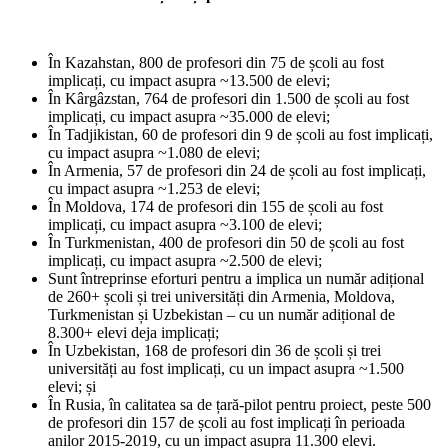
În Kazahstan, 800 de profesori din 75 de școli au fost
implicați, cu impact asupra ~13.500 de elevi;
În Kârgâzstan, 764 de profesori din 1.500 de școli au fost
implicați, cu impact asupra ~35.000 de elevi;
În Tadjikistan, 60 de profesori din 9 de școli au fost implicați,
cu impact asupra ~1.080 de elevi;
În Armenia, 57 de profesori din 24 de școli au fost implicați,
cu impact asupra ~1.253 de elevi;
În Moldova, 174 de profesori din 155 de școli au fost
implicați, cu impact asupra ~3.100 de elevi;
În Turkmenistan, 400 de profesori din 50 de școli au fost
implicați, cu impact asupra ~2.500 de elevi;
Sunt întreprinse eforturi pentru a implica un număr adițional
de 260+ școli și trei universități din Armenia, Moldova,
Turkmenistan și Uzbekistan – cu un număr adițional de
8.300+ elevi deja implicați;
În Uzbekistan, 168 de profesori din 36 de școli și trei
universități au fost implicați, cu un impact asupra ~1.500
elevi; și
În Rusia, în calitatea sa de țară-pilot pentru proiect, peste 500
de profesori din 157 de școli au fost implicați în perioada
anilor 2015-2019, cu un impact asupra 11.300 elevi.