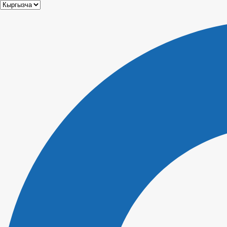
Choose
a
language