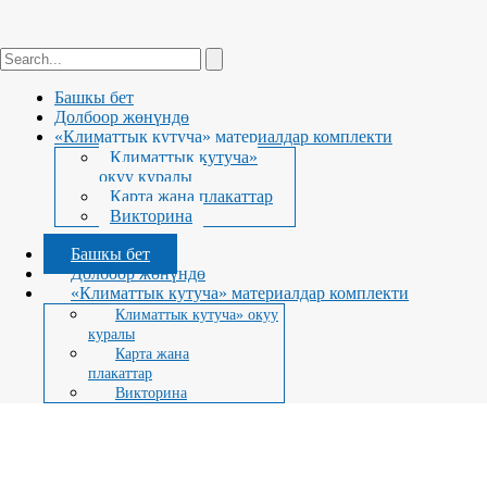
Башкы бет
Долбоор жөнүндө
«Климаттык кутуча» материалдар комплекти
Климаттык кутуча»
окуу куралы
Карта жана плакаттар
Викторина
Башкы бет
Долбоор жөнүндө
«Климаттык кутуча» материалдар комплекти
Климаттык кутуча» окуу
куралы
Карта жана
плакаттар
Викторина