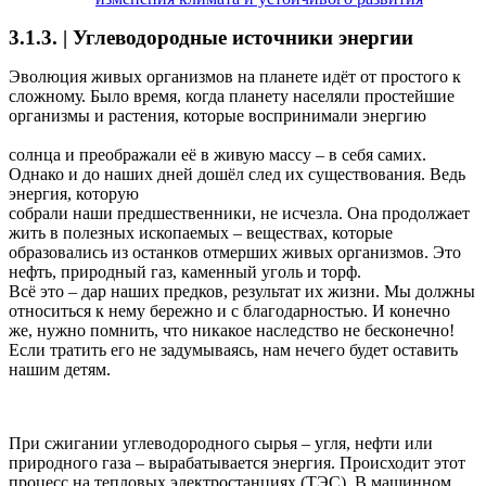
3.1.3. | Углеводородные источники энергии
Эволюция живых организмов на планете идёт от простого к
сложному. Было время, когда планету населяли простейшие
организмы и растения, которые воспринимали энергию
солнца и преображали её в живую массу – в себя самих.
Однако и до наших дней дошёл след их существования. Ведь
энергия, которую
собрали наши предшественники, не исчезла. Она продолжает
жить в полезных ископаемых – веществах, которые
образовались из останков отмерших живых организмов. Это
нефть, природный газ, каменный уголь и торф.
Всё это – дар наших предков, результат их жизни. Мы должны
относиться к нему бережно и с благодарностью. И конечно
же, нужно помнить, что никакое наследство не бесконечно!
Если тратить его не задумываясь, нам нечего будет оставить
нашим детям.
При сжигании углеводородного сырья – угля, нефти или
природного газа – вырабатывается энергия. Происходит этот
процесс на тепловых электростанциях (ТЭС). В машинном