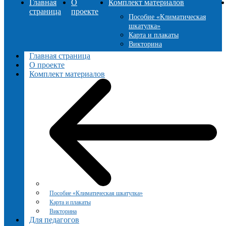
Главная
О
Комплект материалов
страница
проекте
Пособие «Климатическая
шкатулка»
Карта и плакаты
Викторина
Главная страница
О проекте
Комплект материалов
Пособие «Климатическая шкатулка»
Карта и плакаты
Викторина
Для педагогов