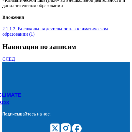
«Климатической шкатулки» во внешкольной деятельности и
дополнительном образовании
Вложения
2.1.1.2_Внешкольная деятельность в климатическом
образовании (1)
Навигация по записям
СЛЕД
CLIMATE
BOX
Подписывайтесь на нас: