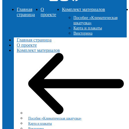
Главная
О
Комплект материалов
страница
проекте
Пособие «Климатическая
шкатулка»
Карта и плакаты
Викторина
Главная страница
О проекте
Комплект материалов
Пособие «Климатическая шкатулка»
Карта и плакаты
Викторина