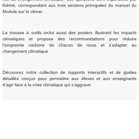
thème, correspondant aux trois sections principales du manuel du
Module sur le climat.
La trousse à outils inclut aussi des posters illustrant les impacts
climatiques et propose des recommandations pour réduire
l’empreinte carbone de chacun de nous et s’adapter au
changement climatique.
Découvrez notre collection de supports interactifs et de guides
détaillés conçus pour permettre aux élèves et aux enseignants
d’agir face à la crise climatique qui s’aggrave.
Trousse à outils du Module sur le climat
Étudiez les principaux sujets liés au changement climatique grâce
au manuel du Module sur le climat qui couvre les causes, les
impacts et les solutions. La trousse à outils comprend également
une carte du monde signalant des effets du changement climatique,