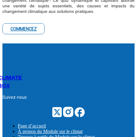
changement climatique ! Ce quiz dynamique et captivant aborde
une variété de sujets essentiels, des causes et impacts du
changement climatique aux solutions pratiques.
COMMENCEZ
CLIMATE
BOX
Suivez-nous:
Page d’accueil
À propos du Module sur le climat
Trousse à outils du Module sur le climat