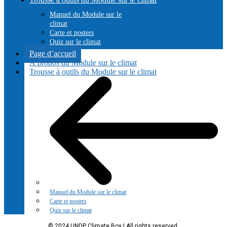
Manuel du Module sur le
climat
Carte et posters
Quiz sur le climat
Page d’accueil
À propos du Module sur le climat
Trousse à outils du Module sur le climat
Manuel du Module sur le climat
Carte et posters
Quiz sur le climat
© 2024 UNDP Climate Box | All rights reserved.