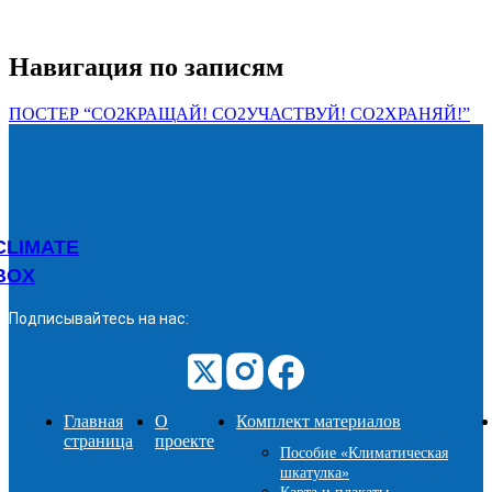
Навигация по записям
ПОСТЕР “СО2КРАЩАЙ! СО2УЧАСТВУЙ! СО2ХРАНЯЙ!”
CLIMATE
BOX
Подписывайтесь на нас:
Главная
О
Комплект материалов
страница
проекте
Пособие «Климатическая
шкатулка»