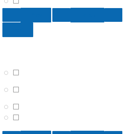
2 °C
9 / 10
Clima significa:
Una característica del estado del tiempo que indica
la frecuencia de las precipitaciones
Las pautas sobre el estado del tiempo de un
territorio en particular durante un período de varios años
El estado del tiempo durante una semana
Lo que la gente mayor recuerda sobre las pautas
del estado del tiempo, la sabiduría popular al respecto