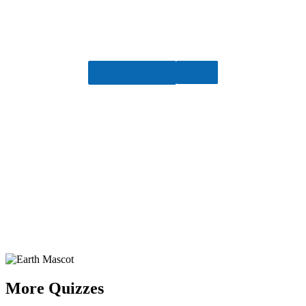
Your score is
The average score is 26%
Restart quiz
Exit
More Quizzes