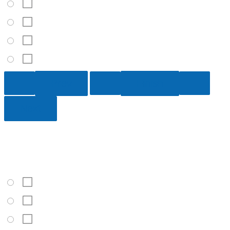
Aumentó bruscamente y luego ha disminuido
Ha aumentado
No ha cambiado
Ha disminuido
2 / 10
La capa de aire que envuelve la Tierra se llama:
Hidrósfera
Litósfera
Criósfera