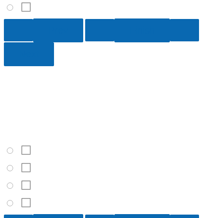
Atmósfera
3 / 10
¿Qué zona climática se caracteriza por altas temperaturas
atmosféricas y precipitaciones intensas parejas durante todo
el año?
Ecuatorial
Subecuatorial
Tropical
Subtropical