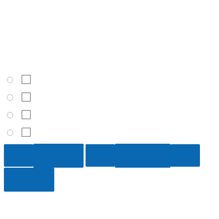
5 / 10
¿A cuál zona climática corresponde esta descripción?: “La
temperatura promedio durante el verano es de +30 °С y en
invierno, de +20 °С, se registran lluvias intensas, la mayoría
de ellas en verano”
Ecuatorial
Subtropical
Subecuatorial
Tropical
6 / 10