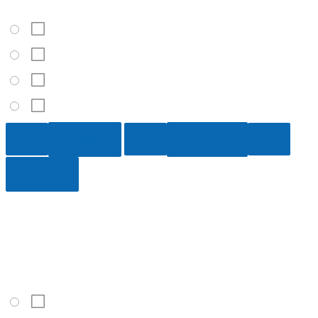
Un clima relativamente húmedo es típico de:
África del Norte
Mongolia
Grecia
Irlanda
7 / 10
¿Qué masa de aire está presente durante el invierno en la
zona de clima subecuatorial en el hemisferio norte?
Ártica