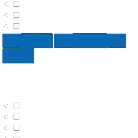
Templada
Ecuatorial
Tropical
8 / 10
¿Cuánto ha aumentado la temperatura de la Tierra desde la
segunda mitad del siglo XIX?
10 °C
1,2 °C
5 °C