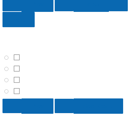
10 / 10
¿Qué clima tiene Barcelona?
Subtropical
Ecuatorial
Templado
Tropical