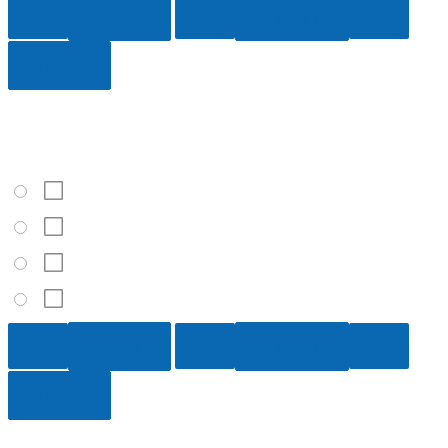
4 / 10
¿Qué característica no es relevante para el clima?
Los patrones de precipitaciones
La longitud
La temperatura del aire
Los vientos predominantes